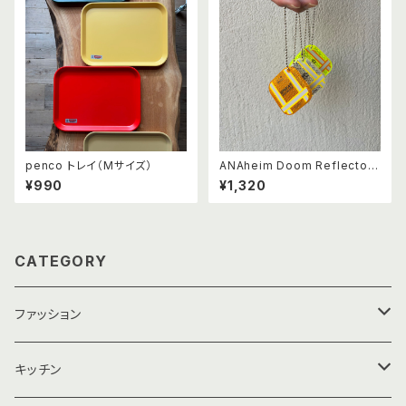
penco トレイ（Mサイズ）
ANAheim Doom Reflector
"Vest (リフレクター ベスト)
¥990
¥1,320
CATEGORY
ファッション
靴下・アームカバー
キッチン