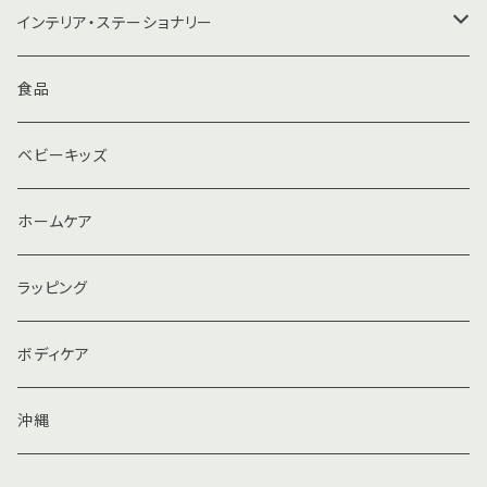
ハラマキ
まな板
インテリア・ステーショナリー
バッグ
水筒・きゅうす
マトリョーシカ
食品
キーリング
ベビーキッズ
ビーチサンダル
ホームケア
ラッピング
ボディケア
沖縄