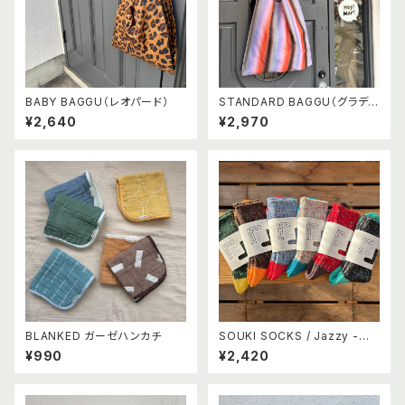
BABY BAGGU（レオパード）
STANDARD BAGGU（グラデ
ーションストライプ オレンジ×パ
¥2,640
¥2,970
ープル）
BLANKED ガーゼハンカチ
SOUKI SOCKS / Jazzy -ジ
ャジー -
¥990
¥2,420