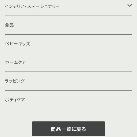
ハラマキ
まな板
インテリア・ステーショナリー
バッグ
水筒・きゅうす
マトリョーシカ
食品
キーリング
ベビーキッズ
ビーチサンダル
ホームケア
ラッピング
ボディケア
商品一覧に戻る