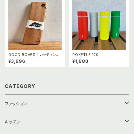
GOOD BOARD | カッティング
POKETLE 120
ボード (イジュ)
¥3,696
¥1,980
CATEGORY
ファッション
靴下・アームカバー
キッチン