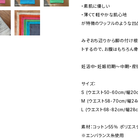
・素肌に優しい
・薄くて軽やかな肌心地
が特徴のワッフルのような凹
みぞおち辺りから脚の付け根
トするので、お腹はもちろん
妊活中・妊娠初期～中期・産
サイズ：
S (ウエスト50-60cm/幅20
M (ウエスト58-70cm/幅24
L (ウエスト68-82cm/幅28
素材：コットン55％ ポリエス
※エンバランス糸使用