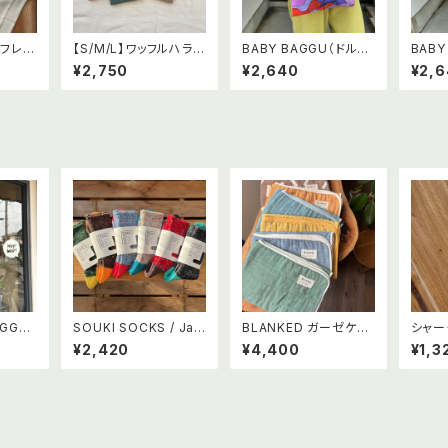
スフレワ
【S/M/L】ワッフルハラマ
BABY BAGGU（ドルフ
BABY
キ
ィン）
ン）
¥2,750
¥2,640
¥2,
AGGU
SOUKI SOCKS / Jaz
BLANKED ガーゼケッ
シャー
ストライ
zy -ジャジー -
ト(ベビーサイズ 70×10
¥2,420
¥4,400
¥1,3
ープル）
0)