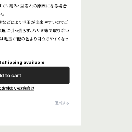
すが、縮み・型崩れの原因になる場合
い。
擦などにより毛玉が出来やすいのでご
無理に引っ張らず、ハサミ等で取り除い
色は毛玉が他の色より目立ちやすくなっ
l shipping available
d to cart
にお住まいの方向け
通報する