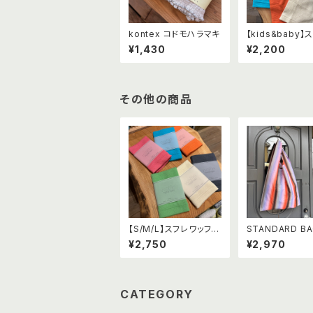
kontex コドモハラマキ
【kids&baby】
ッフルハラマキ
¥1,430
¥2,200
その他の商品
【S/M/L】スフレワッフル
STANDARD B
ハラマキ
（グラデーション
¥2,750
¥2,970
プ オレンジ×パ
CATEGORY