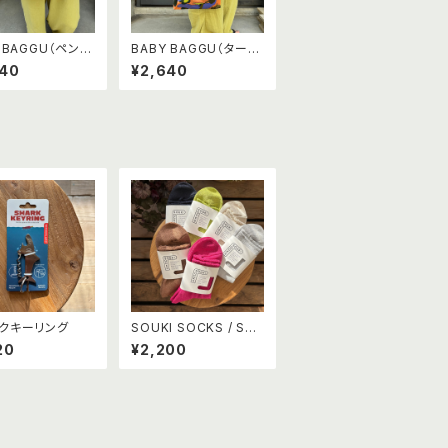
 BAGGU（ペンギ
BABY BAGGU（タート
ル）
640
¥2,640
クキーリング
SOUKI SOCKS / Soli
d - ソリッド -
20
¥2,200